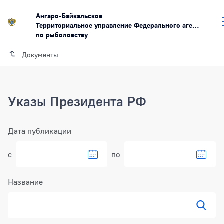
Ангаро-Байкальское
Территориальное управление Федерального агентства
по рыболовству
Документы
Указы Президента РФ
Фильтр
Дата публикации
с
по
Выбрать дату в календаре
Выбра
Название
Показ